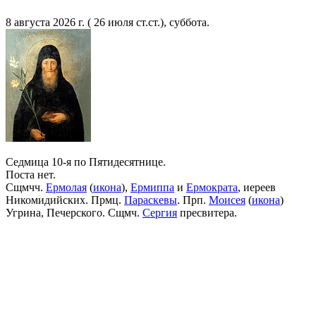
8 августа 2026 г. ( 26 июля ст.ст.), суббота.
Седмица 10-я по Пятидесятнице.
Поста нет.
Сщмчч.
Ермолая
(
икона
),
Ермиппа
и
Ермократа
, иереев
Никомидийских. Прмц.
Параскевы
. Прп.
Моисея
(
икона
)
Угрина, Печерского. Сщмч.
Сергия
пресвитера.