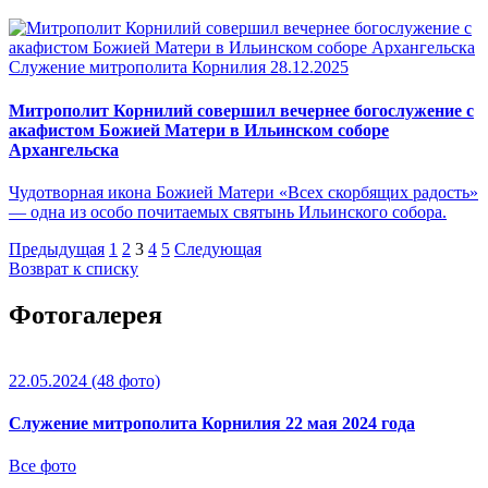
Служение митрополита Корнилия
28.12.2025
Митрополит Корнилий совершил вечернее богослужение с
акафистом Божией Матери в Ильинском соборе
Архангельска
Чудотворная икона Божией Матери «Всех скорбящих радость»
— одна из особо почитаемых святынь Ильинского собора.
Предыдущая
1
2
3
4
5
Следующая
Возврат к списку
Фотогалерея
22.05.2024
(48 фото)
Служение митрополита Корнилия 22 мая 2024 года
Все фото