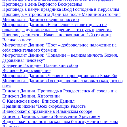
Проповедь в день Вербного Воскресенья
Проповедь в канун праздника Вход Господень в Иерусалим
Проповедь митрополита Даниила после Марииного стояния
Митрополит Даниил совершил пассию
Митрополит Даниил: «Если человек ставит целью не
покаяние, а духовное наслаждение – это путь прелести»
Проповедь епископа Иакова по окончании 1-й седмицы
Великого поста
Митрополит Даниил: "Пост – добровольное наложение на
себя спасительного бремени"
Митрополит Даниил: "Покаяние – великая милость Божия,
дарованная человеку"
Крещение Господне. Ильинский собор
Великое Водоосвящение
Митрополит Даниил: «Человек - проводник воли Божией»
Митрополит Даниил: «Господь проливал кровь за каждого из
нас»
Епископ Даниил. Проповедь в Рождественский сочельник
Епископ Даниил. Хиротонии
О Казанской иконе. Епископ Даниил
Праздник иконы "Всех скорбящих Радость"
Видеосюжет о празднике в Ильинском соборе
Епископ Даниил. Слово о Вознесении Христовом
Видеосюжет о ночном пасхальном богослужении епископа
Даниила