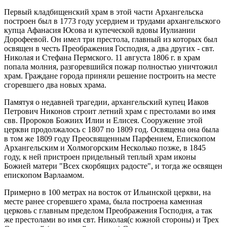
Первый кладбищенский храм в этой части Архангельска
построен был в 1773 году усердием и трудами архангельского
купца Афанасия Юсова и купеческой вдовы Иулиании
Дорофеевой. Он имел три престола, главный из которых был
освящен в честь Преображения Господня, а два других - свт.
Николая и Стефана Пермского. 11 августа
1806 г
. в храм
попала молния, разгоревшийся пожар полностью уничтожил
храм. Граждане города приняли решение построить на месте
сгоревшего два новых храма.
Памятуя о недавней трагедии, архангельский купец Иаков
Петрович Никонов строит летний храм с престолами во имя
свв. Пророков Божиих Илии и Елисея. Сооружение этой
церкви продолжалось с 1807 по 1809 год. Освящена она была
в том же 1809 году Преосвященным Парфением, Епископом
Архангельским и Холмогорским Несколько позже, в 1845
году, к ней пристроен придельный теплый храм иконы
Божией матери "Всех скорбящих радосте", и тогда же освящен
епископом Варлаамом.
Примерно в
100 метрах
на восток от Ильинской церкви, на
месте ранее сгоревшего храма, была построена каменная
церковь с главным пределом Преображения Господня, а так
же престолами во имя свт. Николая(с южной стороны) и Трех