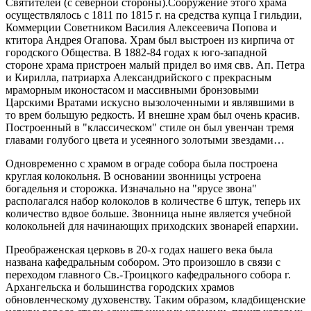
Святителей (с северной стороны).Сооружение этого храма
осуществлялось с 1811 по
1815 г
. на средства купца I гильдии,
Коммерции Советником Василия Алексеевича Попова и
ктитора Андрея Огапова. Храм был выстроен из кирпича от
городского Общества. В 1882-84 годах к юго-западной
стороне храма пристроен малый придел во имя свв. Ап. Петра
и Кирилла, патриарха Александрийского с прекрасным
мраморным иконостасом и массивными бронзовыми
Царскими Вратами искусно вызолоченными и являвшими в
то врем большую редкость. И внешне храм был очень красив.
Построенный в "классическом" стиле он был увенчан тремя
главами голубого цвета и усеянного золотыми звездами…
Одновременно с храмом в ограде собора была построена
круглая колокольня. В основании звонницы устроена
богадельня и сторожка. Изначально на "ярусе звона"
располагался набор колоколов в количестве 6 штук, теперь их
количество вдвое больше. Звонница ныне является учебной
колокольней для начинающих приходских звонарей епархии.
Преображенская церковь в 20-х годах нашего века была
названа кафедральным собором. Это произошло в связи с
переходом главного Св.-Троицкого кафедрального собора г.
Архангельска и большинства городских храмов
обновленческому духовенству. Таким образом, кладбищенские