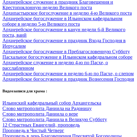
Архиерейское служение в праздник Благовещения и
Крестопоклонную неделю Великого поста
Архипастырское богослужение в неделю 4-ю Великого поста
Архиерейское богослужение в Ильинском кафедральном
соборе в неделю 5-ю Великого поста
Архиерейское богослужение в канун недели 6-й Великого
поста, ваий
Архиерейское богослужение в праздник Входа Господня в
Иерусалим
Архиерейское богослужение в Преблагословенную Субботу
Пасхальное богослужение в Ильинском кафедральном соборе
Архиерейское служение в неделю 4-ю по Пасхе, о
расслабленном
Архиерейское богослужение в неделю 6-ю по Пасхе, о слепом
Архиерейское богослужение в праздник Вознесения Господня
Видеозаписи для храма :
Ильинский кафедральный собор Архангельска
Слово митрополита Даниила на Радоницу
Слово митрополита Даниила о вере
Слово митрополита Даниила в Великую Субботу
12 Страстных Евангелий, проповедь
Проповедь в Чистый Четверг
Проповедь в день Благовещения Пресвятой Богородицы