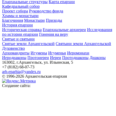
Епархиальные структуры
Карта епархии
Кафедральный собор
Проект собора
Руководство фонда
Храмы и монастыри
Благочиния
Монастыри
Приходы
История епархии
Историческая справка
Епархиальные архиереи
Исследования
по истории епархии
Гонения на веру
Святые и святыни
Святые земли Архангельской
Святыни земли Архангельской
Духовенство
Архимандриты
Игумены
Игуменьи
Иеромонахи
Иеродиаконы
Протоиереи
Иереи
Протодиаконы
Диаконы
163002, г.Архангельск, ул. Ильинская, 5
+7 (8182) 68-07-73
arh-eparhia@yandex.ru
© 1996-2026 Архангельская епархия
Создание сайта: