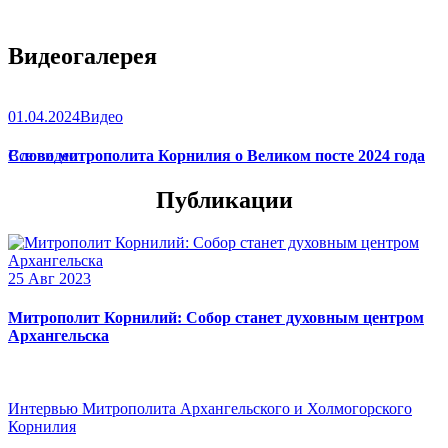
Видеогалерея
01.04.2024
Видео
Слово митрополита Корнилия о Великом посте 2024 года
Все видео
Публикации
25 Авг 2023
Митрополит Корнилий: Собор станет духовным центром
Архангельска
Интервью Митрополита Архангельского и Холмогорского
Корнилия