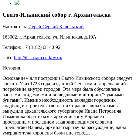
Свято-Ильинский cобор г. Архангельска
Настоятель:
Иерей Сергий Карельский
163002, г. Архангельск, ул. Ильинская, д.10А
Телефон: +7 (8182) 68-40-92
сайт:
http://ilia-xram.cerkov.ru/
История
Основанием для постройки Свято-Ильинского собора следует
считать Указ 1723 года, изданный Сенатом и запрещавший
погребение внутри городов. Эта мера была обусловлена
частыми эпидемиями и вошедшими в историю "чумными
бунтами". Именно необходимость закладки городских
кладбищ и строительство на них православных храмов
вынудили архангельского губернатора Ивана Петровича
Измайлова обратиться к архиепископу Варнаве с
пространным посланием заканчивающимся словами:
"предлагаю Вашему архипастырству на рассуждение, дабы
умерших тела хоронены были вне города…"