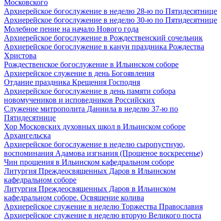
Московского
Архиерейское богослужение в неделю 28-ю по Пятидесятнице
Архиерейское богослужение в неделю 30-ю по Пятидесятнице
Молебное пение на начало Нового года
Архиерейское богослужение в Рождественский сочельник
Архиерейское богослужение в канун праздника Рождества
Христова
Рождественское богослужение в Ильинском соборе
Архиерейское служение в день Богоявления
Отдание праздника Крещения Господня
Архиерейское богослужение в день памяти собора
новомучеников и исповедников Российских
Служение митрополита Даниила в неделю 37-ю по
Пятидесятнице
Хор Московских духовных школ в Ильинском соборе
Архангельска
Архиерейское богослужение в неделю сыропустную,
воспоминания Адамова изгнания (Прощеное воскресенье)
Чин прощения в Ильинском кафедральном соборе
Литургия Преждеосвященных Даров в Ильинском
кафедральном соборе
Литургия Преждеосвященных Даров в Ильинском
кафедральном соборе. Освящение колива
Архиерейское служение в неделю Торжества Православия
Архиерейское служение в неделю вторую Великого поста