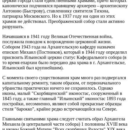
церкви города стали единственными храмами, причт которых
канонически подчинялся правящему архиерею - архиепископу
Антонию (Быстрову), ставленнику святителя Тихона,
патриарха Московского. Но к 1937 году ни один из этих
храмов не действовал. Преображенский собор стали активно
разрушать.
Начавшаяся в 1941 году Великая Отечественная война,
послужила поводом к возрождению церковной жизни.
Собором 1943 года на Архангельскую кафедру назначен
епископ Михаил (Постников), который в 1944 году определил
присвоить Ильинской церкви статус Кафедрального собора (в
то время епархии было передано два храма в г. Архангельске,
Ильинский был крупнейшим).
С момента своего существования храм много раз подвергался
капитальному ремонту, таким образом, от первоначального
убранства практически ничего не сохранилось. Однако
иконы, малый "Скорбященский" иконостас, сооруженный в
1845 году, а также главный "Ильинский" иконостас 1893 года
постройки, несомненно, являют собой прекрасные образцы
стиля "барокко", крайне редко встречающийся на Севере.
Главными святынями храма следует считать образ Архангела
Михаила (в центральной части собора) 1 половины XVIII века
и иконы Божией Матери "Всех скорбящих Радосте" XIX века.