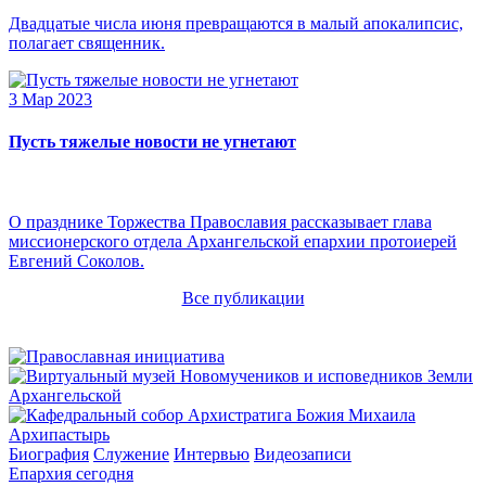
Двадцатые числа июня превращаются в малый апокалипсис,
полагает священник.
3 Мар 2023
Пусть тяжелые новости не угнетают
О празднике Торжества Православия рассказывает глава
миссионерского отдела Архангельской епархии протоиерей
Евгений Соколов.
Все публикации
Архипастырь
Биография
Служение
Интервью
Видеозаписи
Епархия сегодня