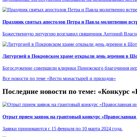
Праздник святых апостолов Петра и Павла молитвенно встр
Божественную литургию возглавил священник Антоний Власо
Литургией в Покровском храме открыли день деревни в Ш
Богослужение совершили клирики Пинежского благочиния иер
Все новости по теме «Вести монастырей и приходов»
Последние новости по теме: «Конкурс 
Отрыт прием заявок на грантовый конкурс «Православная
Заявки принимаются с 15 февраля по 10 марта 2024 года.