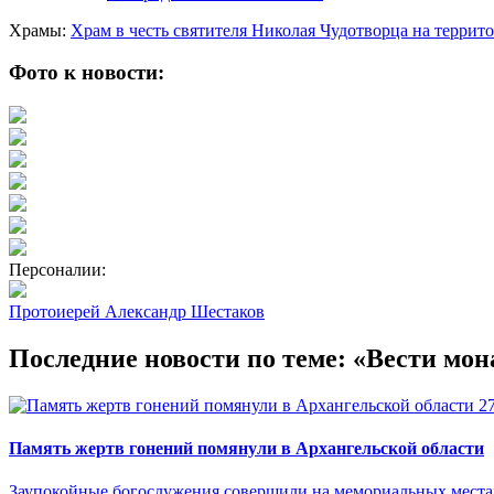
Храмы:
Храм в честь святителя Николая Чудотворца на терри
Фото к новости:
Персоналии:
Протоиерей Александр Шестаков
Последние новости по теме: «Вести мон
2
Память жертв гонений помянули в Архангельской области
Заупокойные богослужения совершили на мемориальных местах