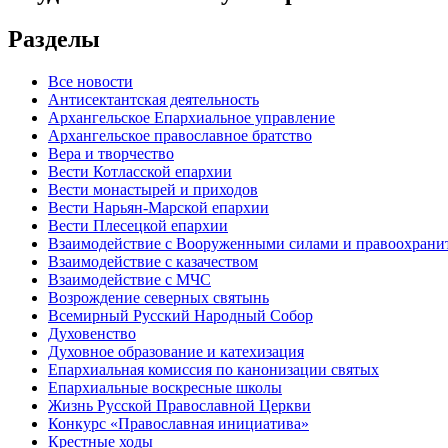
Разделы
Все новости
Антисектантская деятельность
Архангельское Епархиальное управление
Архангельское православное братство
Вера и творчество
Вести Котласской епархии
Вести монастырей и приходов
Вести Нарьян-Марской епархии
Вести Плесецкой епархии
Взаимодействие с Вооруженными силами и правоохран
Взаимодействие с казачеством
Взаимодействие с МЧС
Возрождение северных святынь
Всемирный Русский Народный Собор
Духовенство
Духовное образование и катехизация
Епархиальная комиссия по канонизации святых
Епархиальные воскресные школы
Жизнь Русской Православной Церкви
Конкурс «Православная инициатива»
Крестные ходы