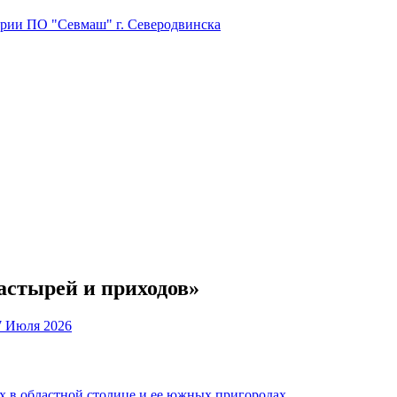
тории ПО "Севмаш" г. Северодвинска
астырей и приходов»
7 Июля 2026
 в областной столице и ее южных пригородах.