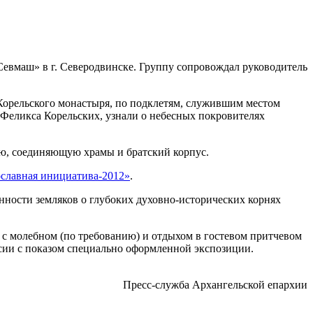
евмаш» в г. Северодвинске. Группу сопровождал руководитель
Корельского монастыря, по подклетям, служившим местом
 Феликса Корельских, узнали о небесных покровителях
ею, соединяющую храмы и братский корпус.
славная инициатива-2012»
.
ности земляков о глубоких духовно-исторических корнях
с молебном (по требованию) и отдыхом в гостевом притчевом
рсии с показом специально оформленной экспозиции.
Пресс-служба Архангельской епархии