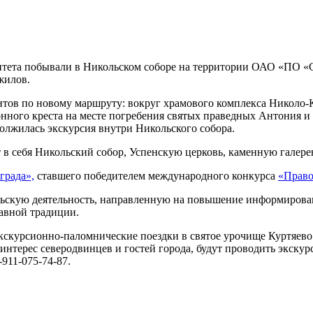
итета побывали в Никольском соборе на территории ОАО «ПО «С
жилов.
нтов по новому маршруту: вокруг храмового комплекса Николо-
нного креста на месте погребения святых праведных Антония и
олжилась экскурсия внутри Никольского собора.
 в себя Никольский собор, Успенскую церковь, каменную галер
града»,
ставшего победителем международного конкурса
«Право
ельскую деятельность, направленную на повышение информирован
авной традиции.
скурсионно-паломнические поездки в святое урочище Куртяево 
интерес северодвинцев и гостей города, будут проводить экску
911-075-74-87.