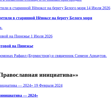
14 Июля 2026
етили в старинной Нёноксе на берегу Белого моря
в.
1 Июля 2026
отовой на Пинежье
омонах Рафаил (Бурмистров) и священник Симеон Арнаутов.
«Православная инициатива»»
19 Февраля 2024
 инициатива — 2024»