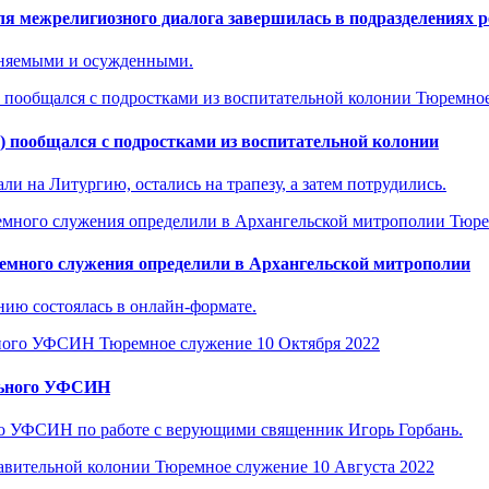
еля межрелигиозного диалога завершилась в подразделениях
иняемыми и осужденными.
Тюремное
в) пообщался с подростками из воспитательной колонии
 на Литургию, остались на трапезу, а затем потрудились.
Тюре
ремного служения определили в Архангельской митрополии
ию состоялась в онлайн-формате.
Тюремное служение
10 Октября 2022
льного УФСИН
го УФСИН по работе с верующими священник Игорь Горбань.
Тюремное служение
10 Августа 2022