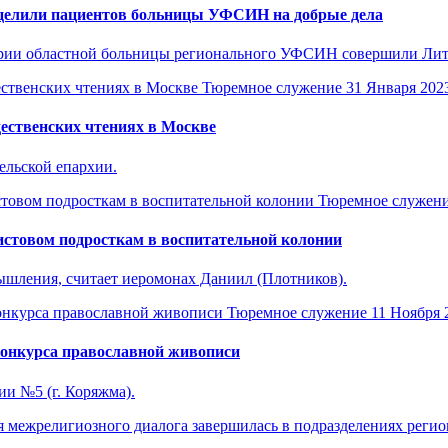
ацелили пациентов больницы УФСИН на добрые дела
тории областной больницы регионального УФСИН совершили Ли
Тюремное служение
31 Января 202
ественских чтениях в Москве
ельской епархии.
Тюремное служен
истовом подросткам в воспитательной колонии
шления, считает иеромонах Даниил (Плотников).
Тюремное служение
11 Ноября 
конкурса православной живописи
ии №5 (г. Коряжма).