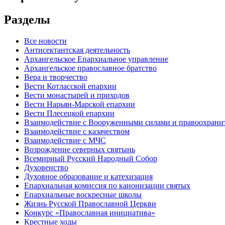
Разделы
Все новости
Антисектантская деятельность
Архангельское Епархиальное управление
Архангельское православное братство
Вера и творчество
Вести Котласской епархии
Вести монастырей и приходов
Вести Нарьян-Марской епархии
Вести Плесецкой епархии
Взаимодействие с Вооруженными силами и правоохран
Взаимодействие с казачеством
Взаимодействие с МЧС
Возрождение северных святынь
Всемирный Русский Народный Собор
Духовенство
Духовное образование и катехизация
Епархиальная комиссия по канонизации святых
Епархиальные воскресные школы
Жизнь Русской Православной Церкви
Конкурс «Православная инициатива»
Крестные ходы