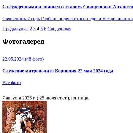
С осужденными и личным составом. Священники Архангел
Священник Игорь Горбань подвел итоги недели межрелигиозно
Предыдущая
2
3
4
5
6
Следующая
Фотогалерея
22.05.2024
(48 фото)
Служение митрополита Корнилия 22 мая 2024 года
Все фото
7 августа 2026 г. ( 25 июля ст.ст.), пятница.