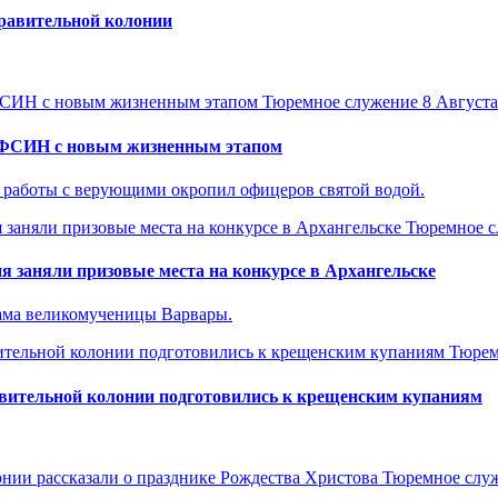
правительной колонии
Тюремное служение
8 Августа
УФСИН с новым жизненным этапом
работы с верующими окропил офицеров святой водой.
Тюремное с
 заняли призовые места на конкурсе в Архангельске
рама великомученицы Варвары.
Тюрем
авительной колонии подготовились к крещенским купаниям
Тюремное слу