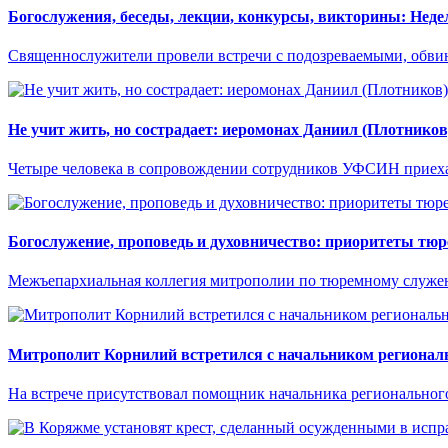
Богослужения, беседы, лекции, конкурсы, викторины: Нед
Священнослужители провели встречи с подозреваемыми, обв
Не учит жить, но сострадает: иеромонах Даниил (Плотнико
Четыре человека в сопровождении сотрудников УФСИН приехали
Богослужение, проповедь и духовничество: приоритеты тю
Межъепархиальная коллегия митрополии по тюремному служен
Митрополит Корнилий встретился с начальником региона
На встрече присутствовал помощник начальника регионально