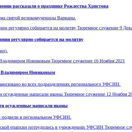
онии рассказали о празднике Рождества Христова
ма святой великомученицы Варвары.
Тюремное служение
9 Дек
онии регулярно собирается на молитву
ин).
Тюремное служение
16 Ноября 2021
ем Владимиром Новиковым
анизовано во всех подразделениях регионального УФСИН.
Тюремное служение
12 Ноября 2
сти осужденные написали иконы
» подвели в региональном УФСИН.
Тюремное сл