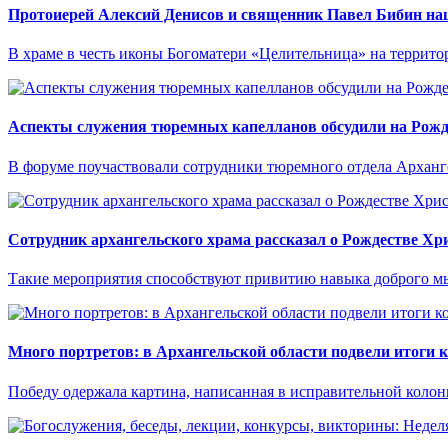
Протоиерей Алексий Денисов и священник Павел Бибин н
В храме в честь иконы Богоматери «Целительница» на терри
Аспекты служения тюремных капелланов обсудили на Рожд
В форуме поучаствовали сотрудники тюремного отдела Арханг
Сотрудник архангельского храма рассказал о Рождестве Хр
Такие мероприятия способствуют привитию навыка доброго мы
Много портретов: в Архангельской области подвели итоги 
Победу одержала картина, написанная в исправительной колон