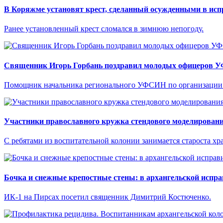
В Коряжме установят крест, сделанный осужденными в ис
Ранее установленный крест сломался в зимнюю непогоду.
Священник Игорь Горбань поздравил молодых офицеров 
Помощник начальника регионального УФСИН по организации 
Участники православного кружка стендового моделирования
С ребятами из воспитательной колонии занимается староста х
Бочка и снежные крепостные стены: в архангельской испр
ИК-1 на Пирсах посетил священник Димитрий Костюченко.