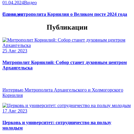
01.04.2024
Видео
Слово митрополита Корнилия о Великом посте 2024 года
Все видео
Публикации
25 Авг 2023
Митрополит Корнилий: Собор станет духовным центром
Архангельска
Интервью Митрополита Архангельского и Холмогорского
Корнилия
17 Авг 2023
Церковь и университет: сотрудничество на пользу
молодым