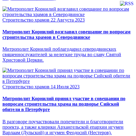
Строительство храмов
22 Августа 2023
Митрополит Корнилий возглавил совещание по вопросам
строительства храмов в Северодвинске
Митрополит Корнилий поблагодарил северодвинских
священнослужителей за нелегкие труды во славу Святой
Христовой Церкви.
Строительство храмов
14 Июля 2023
Митрополит Корнилий принял участие в совещании по
вопросам строительства храма на подворье Сийской
обители в Петербурге
В разговоре поучаствовали попечители и благотворители
проекта, а также клирики Архангельской епархии игумен
Варлаам (Дульский) и игумен Феодосий (Нестеров).