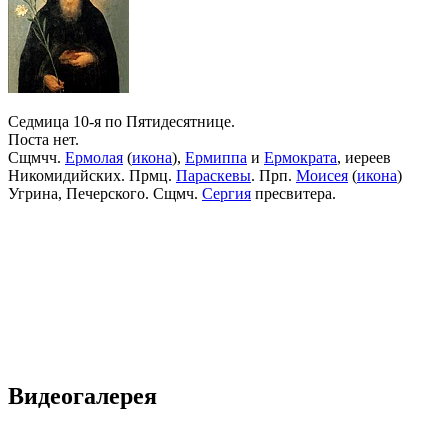
Седмица 10-я по Пятидесятнице.
Поста нет.
Сщмчч.
Ермолая
(
икона
),
Ермиппа
и
Ермократа
, иереев
Никомидийских. Прмц.
Параскевы
. Прп.
Моисея
(
икона
)
Угрина, Печерского. Сщмч.
Сергия
пресвитера.
Видеогалерея