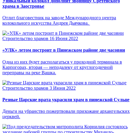
Уникальный колокол дополнит звонницу Сретенского
храма в Заостровье
Отлит благовестник на заводе Международного центра
колокольного искусства Андрея Дьячкова.
Строительство храмов
16 Июня 2022
«УЛК» летом построит в Пинежском районе две часовни
Одна из них будет располагаться у проходной терминала в
Карпогорах, вторая — неподалеку от круглогодичной
переправы на реке Вашка.
Строительство храмов
3 Июня 2022
Резные Царские врата украсили храм в пинежской Сульце
Деньги на убранство пожертвовали прихожане архангельских
церквей.