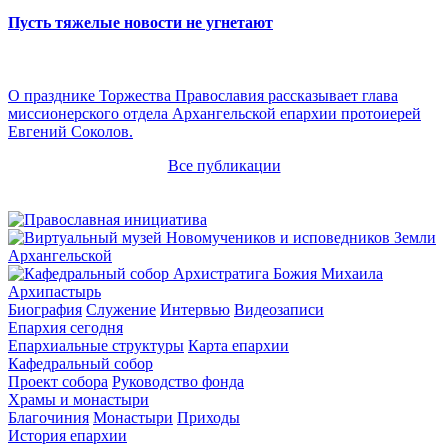
Пусть тяжелые новости не угнетают
О празднике Торжества Православия рассказывает глава
миссионерского отдела Архангельской епархии протоиерей
Евгений Соколов.
Все публикации
Архипастырь
Биография
Служение
Интервью
Видеозаписи
Епархия сегодня
Епархиальные структуры
Карта епархии
Кафедральный собор
Проект собора
Руководство фонда
Храмы и монастыри
Благочиния
Монастыри
Приходы
История епархии