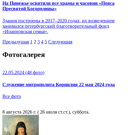
На Пинежье освятили все храмы и часовни «Пояса
Пресвятой Богородицы»
Здания построены в 2017–2020 годах, их возведением
занимался петербургский благотворительный фонд
«Иоанновская семья».
Предыдущая
1
2
3
4
5
Следующая
Фотогалерея
22.05.2024
(48 фото)
Служение митрополита Корнилия 22 мая 2024 года
Все фото
8 августа 2026 г. ( 26 июля ст.ст.), суббота.