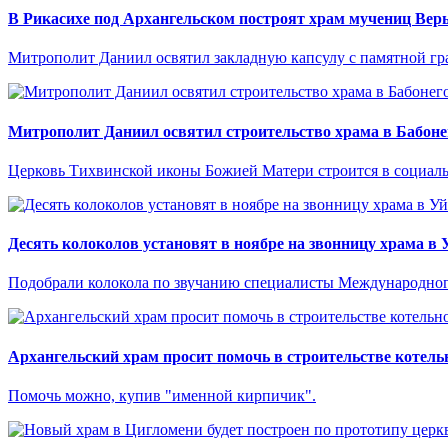
В Рикасихе под Архангельском построят храм мучениц Вер
Митрополит Даниил освятил закладную капсулу с памятной гра
Митрополит Даниил освятил строительство храма в Бабоне
Церковь Тихвинской иконы Божией Матери строится в социал
Десять колоколов установят в ноябре на звонницу храма в
Подобрали колокола по звучанию специалисты Международного
Архангельский храм просит помочь в строительстве котель
Помочь можно, купив "именной кирпичик".