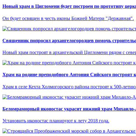
Новый храм в Цигломени будет построен по прототипу церк
Он будет освящен в честь иконы Божией Матери "Державная".
Священник попросил архангелогородцев помочь строительс
Новый храм построят в архангельской Цигломени рядом с севе
Храм на родине преподобного Антония Сийского построят к
Храм в селе Кехта Холмогорского района построят к 500-летию
Беломраморный иконостас украсит нижний храм Михаило-А
Установить иконостас планируют к лету 2018 года.