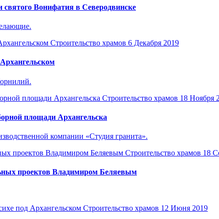
и святого Вонифатия в Северодвинске
желающие.
Строительство храмов
6 Декабря 2019
 Архангельском
Корнилий.
Строительство храмов
18 Ноября 
борной площади Архангельска
изводственной компании «Студия гранита».
Строительство храмов
18 С
льных проектов Владимиром Беляевым
Строительство храмов
12 Июня 2019