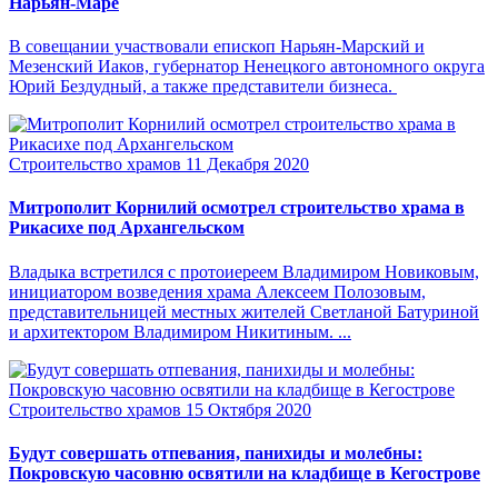
Нарьян-Маре
В совещании участвовали епископ Нарьян-Марский и
Мезенский Иаков, губернатор Ненецкого автономного округа
Юрий Бездудный, а также представители бизнеса.
Строительство храмов
11 Декабря 2020
Митрополит Корнилий осмотрел строительство храма в
Рикасихе под Архангельском
Владыка встретился с протоиереем Владимиром Новиковым,
инициатором возведения храма Алексеем Полозовым,
представительницей местных жителей Светланой Батуриной
и архитектором Владимиром Никитиным. ...
Строительство храмов
15 Октября 2020
Будут совершать отпевания, панихиды и молебны:
Покровскую часовню освятили на кладбище в Кегострове