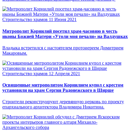
Строительство храмов
11 Июня 2021
Митрополит Корнилий посетил храм-часовню в честь
иконы Божией Матери «Утоли моя печали» на Валдушках
Владыка встретился с настоятелем протоиереем Димитрием
Макаровым.
Строительство храмов
12 Апреля 2021
Освященные митрополитом Корнилием купол с крестом
установили на храм Сергия Радонежского в Ширше
Строители реконструируют деревянную церковь по проекту
епархиального архитектора Владимира Никитина.