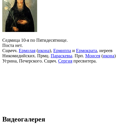
Седмица 10-я по Пятидесятнице.
Поста нет.
Сщмчч.
Ермолая
(
икона
),
Ермиппа
и
Ермократа
, иереев
Никомидийских. Прмц.
Параскевы
. Прп.
Моисея
(
икона
)
Угрина, Печерского. Сщмч.
Сергия
пресвитера.
Видеогалерея