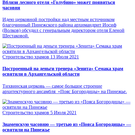
Вблизи лесного отеля «Голубино» может появиться
часовня
Идею церковной постройки над местным источником
благочинный Пинежского района архимандрит Иосиф
(Волков) обсудил с генеральным директором отеля Еленой
Шестаковой.
Строительство храмов
13 Июля 2021
Построенный на деньги тренера «Зенита» Семака храм
освятили в Архангельской области
Тихвинская церковь — самое большое строение
архитектурного ансамбля «Пояс Богородицы» на Пинежье.
Строительство храмов
5 Июля 2021
Знаменскую часовню — третью из «Пояса Богородицы» —
освятили на Пинежье