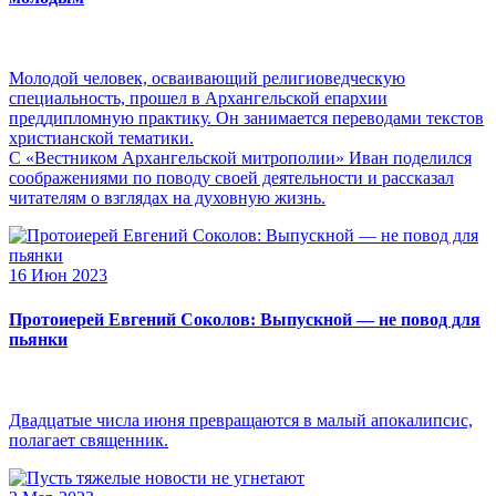
Молодой человек, осваивающий религиоведческую
специальность, прошел в Архангельской епархии
преддипломную практику. Он занимается переводами текстов
христианской тематики.
С «Вестником Архангельской митрополии» Иван поделился
соображениями по поводу своей деятельности и рассказал
читателям о взглядах на духовную жизнь.
16 Июн 2023
Протоиерей Евгений Соколов: Выпускной — не повод для
пьянки
Двадцатые числа июня превращаются в малый апокалипсис,
полагает священник.