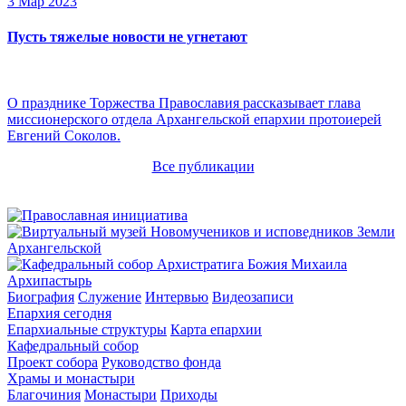
3 Мар 2023
Пусть тяжелые новости не угнетают
О празднике Торжества Православия рассказывает глава
миссионерского отдела Архангельской епархии протоиерей
Евгений Соколов.
Все публикации
Архипастырь
Биография
Служение
Интервью
Видеозаписи
Епархия сегодня
Епархиальные структуры
Карта епархии
Кафедральный собор
Проект собора
Руководство фонда
Храмы и монастыри
Благочиния
Монастыри
Приходы