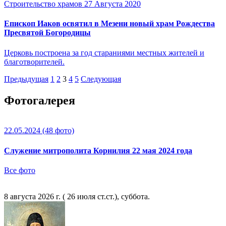
Строительство храмов
27 Августа 2020
Епископ Иаков освятил в Мезени новый храм Рождества
Пресвятой Богородицы
Церковь построена за год стараниями местных жителей и
благотворителей.
Предыдущая
1
2
3
4
5
Следующая
Фотогалерея
22.05.2024
(48 фото)
Служение митрополита Корнилия 22 мая 2024 года
Все фото
8 августа 2026 г. ( 26 июля ст.ст.), суббота.