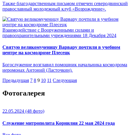
Также благодарственным письмом отмечен северодвинский
православный молодежный клуб «Возрождение».
Взаимодействие с Вооруженными силами и
правоохранительными учреждениями
18 Декабря 2024
Святую великомученицу Варвару почтили в учебном
центре на космодроме Плесецк
Богослужение возглавил помощник начальника космодрома
иеромонах Антоний (Ласточкин).
Предыдущая
7
8
9
10
11
Следующая
Фотогалерея
22.05.2024
(48 фото)
Служение митрополита Корнилия 22 мая 2024 года
Все фото