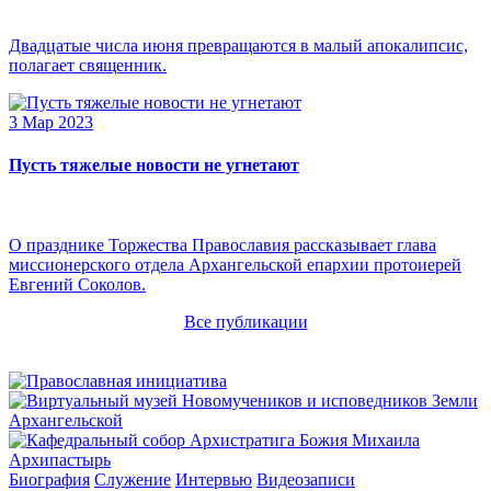
Двадцатые числа июня превращаются в малый апокалипсис,
полагает священник.
3 Мар 2023
Пусть тяжелые новости не угнетают
О празднике Торжества Православия рассказывает глава
миссионерского отдела Архангельской епархии протоиерей
Евгений Соколов.
Все публикации
Архипастырь
Биография
Служение
Интервью
Видеозаписи