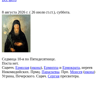
8 августа 2026 г. ( 26 июля ст.ст.), суббота.
Седмица 10-я по Пятидесятнице.
Поста нет.
Сщмчч.
Ермолая
(
икона
),
Ермиппа
и
Ермократа
, иереев
Никомидийских. Прмц.
Параскевы
. Прп.
Моисея
(
икона
)
Угрина, Печерского. Сщмч.
Сергия
пресвитера.