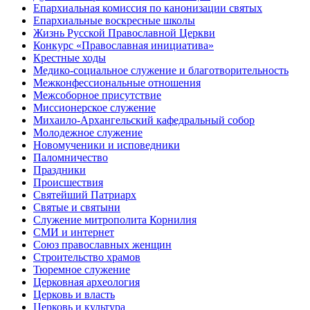
Епархиальная комиссия по канонизации святых
Епархиальные воскресные школы
Жизнь Русской Православной Церкви
Конкурс «Православная инициатива»
Крестные ходы
Медико-социальное служение и благотворительность
Межконфессиональные отношения
Межсоборное присутствие
Миссионерское служение
Михаило-Архангельский кафедральный собор
Молодежное служение
Новомученики и исповедники
Паломничество
Праздники
Происшествия
Святейший Патриарх
Святые и святыни
Служение митрополита Корнилия
СМИ и интернет
Союз православных женщин
Строительство храмов
Тюремное служение
Церковная археология
Церковь и власть
Церковь и культура