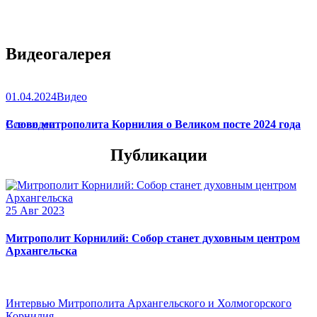
Видеогалерея
01.04.2024
Видео
Слово митрополита Корнилия о Великом посте 2024 года
Все видео
Публикации
25 Авг 2023
Митрополит Корнилий: Собор станет духовным центром
Архангельска
Интервью Митрополита Архангельского и Холмогорского
Корнилия