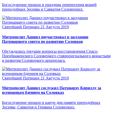
Богослужение прошло в праздник перенесения мощей
преподобных Зосимы и Савватия Соловецких.
Святейший Патриарх
21 Августа 2019
Митрополит Даниил поучаствовал в заседании
Патриаршего совета по развитию Соловков
Обсуждались текущие вопросы восстановления Спасо-
Преображенского Соловецкого ставропигиального монастыря
и развития Соловецкого архипелага.
Святейший Патриарх
21 Августа 2019
Митрополит Даниил сослужил Патриарху Кириллу за
всенощным бдением на Соловках
Богослужение прошло в канун дня памяти преподобных
Зосимы, Савватия и Германа Соловецких.