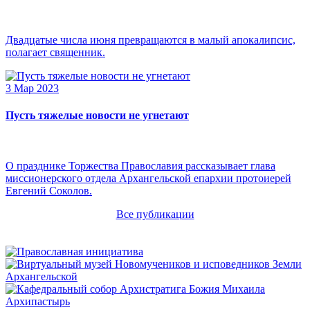
Двадцатые числа июня превращаются в малый апокалипсис,
полагает священник.
3 Мар 2023
Пусть тяжелые новости не угнетают
О празднике Торжества Православия рассказывает глава
миссионерского отдела Архангельской епархии протоиерей
Евгений Соколов.
Все публикации
Архипастырь