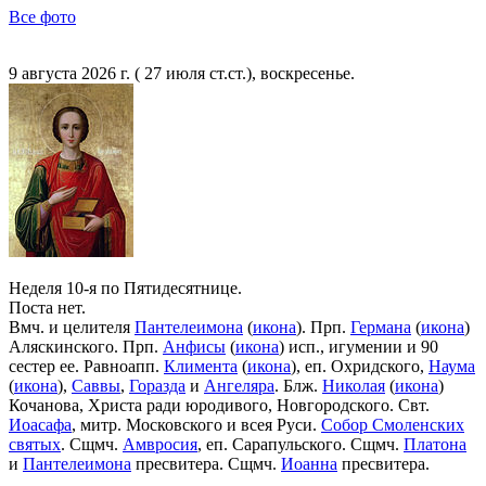
Все фото
9 августа 2026 г. ( 27 июля ст.ст.), воскресенье.
Неделя 10-я по Пятидесятнице.
Поста нет.
Вмч. и целителя
Пантелеимона
(
икона
). Прп.
Германа
(
икона
)
Аляскинского. Прп.
Анфисы
(
икона
) исп., игумении и 90
сестер ее. Равноапп.
Климента
(
икона
), еп. Охридского,
Наума
(
икона
),
Саввы
,
Горазда
и
Ангеляра
. Блж.
Николая
(
икона
)
Кочанова, Христа ради юродивого, Новгородского. Свт.
Иоасафа
, митр. Московского и всея Руси.
Собор Смоленских
святых
. Сщмч.
Амвросия
, еп. Сарапульского. Сщмч.
Платона
и
Пантелеимона
пресвитера. Сщмч.
Иоанна
пресвитера.