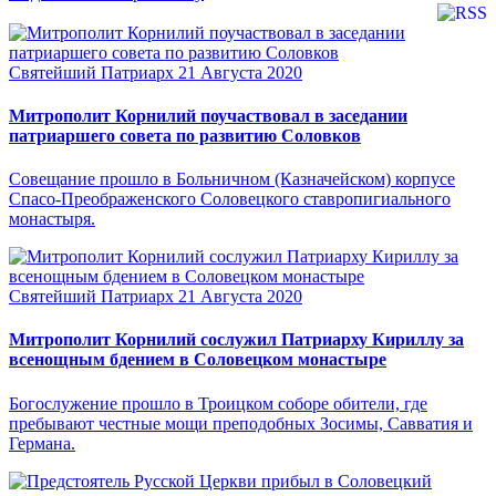
Святейший Патриарх
21 Августа 2020
Митрополит Корнилий поучаствовал в заседании
патриаршего совета по развитию Соловков
Совещание прошло в Больничном (Казначейском) корпусе
Спасо-Преображенского Соловецкого ставропигиального
монастыря.
Святейший Патриарх
21 Августа 2020
Митрополит Корнилий сослужил Патриарху Кириллу за
всенощным бдением в Соловецком монастыре
Богослужение прошло в Троицком соборе обители, где
пребывают честные мощи преподобных Зосимы, Савватия и
Германа.