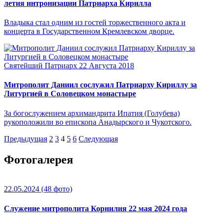
летия интронизации Патриарха Кирилла
Владыка стал одним из гостей торжественного акта и
концерта в Государственном Кремлевском дворце.
Святейший Патриарх
22 Августа 2018
Митрополит Даниил сослужил Патриарху Кириллу за
Литургией в Соловецком монастыре
За богослужением архимандрита Ипатия (Голубева)
рукоположили во епископа Анадырского и Чукотского.
Предыдущая
2
3
4
5
6
Следующая
Фотогалерея
22.05.2024
(48 фото)
Служение митрополита Корнилия 22 мая 2024 года