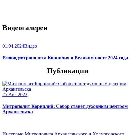
Видеогалерея
01.04.2024
Видео
Слово митрополита Корнилия о Великом посте 2024 года
Все видео
Публикации
25 Авг 2023
Митрополит Корнилий: Собор станет духовным центром
Архангельска
Интервью Митрополита Архангельского и Холмогорского