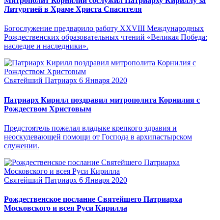
Митрополит Корнилий сослужил Патриарху Кириллу за
Литургией в Храме Христа Спасителя
Богослужение предварило работу XXVIII Международных
Рождественских образовательных чтений «Великая Победа:
наследие и наследники».
Святейший Патриарх
6 Января 2020
Патриарх Кирилл поздравил митрополита Корнилия с
Рождеством Христовым
Предстоятель пожелал владыке крепкого здравия и
неоскудевающей помощи от Господа в архипастырском
служении.
Святейший Патриарх
6 Января 2020
Рождественское послание Святейшего Патриарха
Московского и всея Руси Кирилла