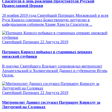
Спасителя в день рождения Предстоятеля Русской
Православной Церкви
20 ноября 2019 года Святейший Патриарх Московский и всея
Руси Кирилл совершил Божественную литургию в
кафедральном соборном Храме Христа Спасителя ...
Святейший Патриарх
22 Августа 2019
Патриарх Кирилл побывал в старинных церквях
онежской глубинки
В поездке Святейшего Владыку сопровождал митрополит
Архангельский и Холмогорский Даниил и губернатор Игорь
Орлов.
Святейший Патриарх
22 Августа 2019
Митрополит Даниил сослужил Патриарху Кириллу за
Литургией на Соловках