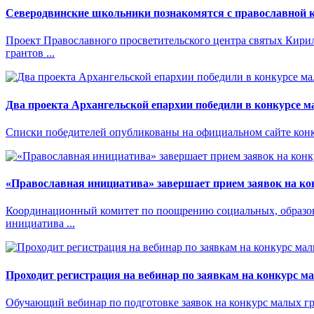
Северодвинские школьники познакомятся с православной к
Проект Православного просветительского центра святых Кирил
грантов ...
Два проекта Архангельской епархии победили в конкурсе 
Списки победителей опубликованы на официальном сайте конкур
«Православная инициатива» завершает прием заявок на ко
Координационный комитет по поощрению социальных, образов
инициатива ...
Проходит регистрация на вебинар по заявкам на конкурс м
Обучающий вебинар по подготовке заявок на конкурс малых гр