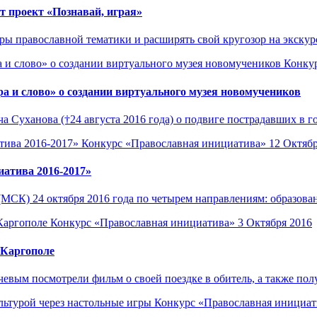
 проект «Познавай, играя»
гры православной тематики и расширять свой кругозор на экскур
Конку
ра и слово» о создании виртуального музея новомучеников
Суханова (†24 августа 2016 года) о подвиге пострадавших в год
Конкурс «Православная инициатива»
12 Октябр
иатива 2016-2017»
(МСК) 24 октября 2016 года по четырем направлениям: образовани
Конкурс «Православная инициатива»
3 Октября 2016
 Каргополе
евым посмотрели фильм о своей поездке в обитель, а также полу
Конкурс «Православная инициат