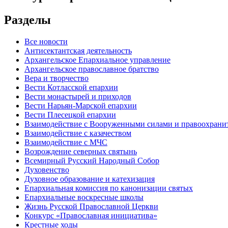
Разделы
Все новости
Антисектантская деятельность
Архангельское Епархиальное управление
Архангельское православное братство
Вера и творчество
Вести Котласской епархии
Вести монастырей и приходов
Вести Нарьян-Марской епархии
Вести Плесецкой епархии
Взаимодействие с Вооруженными силами и правоохран
Взаимодействие с казачеством
Взаимодействие с МЧС
Возрождение северных святынь
Всемирный Русский Народный Собор
Духовенство
Духовное образование и катехизация
Епархиальная комиссия по канонизации святых
Епархиальные воскресные школы
Жизнь Русской Православной Церкви
Конкурс «Православная инициатива»
Крестные ходы