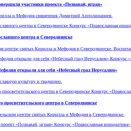
вершили участники проекта «Познавай, играя»
ирилла и Мефодия священник Димитрий Апполинариев.
Конкурс «Православная иниц
славного центра в Северодвинске
м центре святых Кирилла и Мефодия в Северодвинске. Воспитан
Конкурс «
Мефодия открыли для себя «Небесный град Иерусалим»
славную культуру и традицию.
Конкурс «Правосла
 просветительского центра в Северодвинске
тельском центре святых Кирилла и Мефодия в Северодвинске.
Конкурс «Православная инициатива»