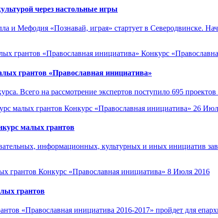
ультурой через настольные игры
ла и Мефодия «Познавай, играя» стартует в Северодвинске. На
Конкурс «Православн
малых грантов «Православная инициатива»
са. Всего на рассмотрение экспертов поступило 695 проектов из
Конкурс «Православная инициатива»
26 Июл
нкурс малых грантов
ательных, информационных, культурных и иных инициатив заве
Конкурс «Православная инициатива»
8 Июля 2016
алых грантов
антов «Православная инициатива 2016-2017» пройдет для епархи