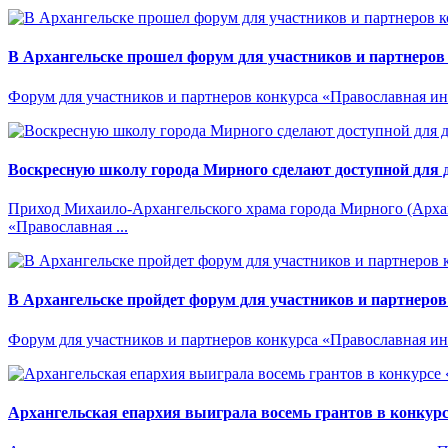
В Архангельске прошел форум для участников и партнеров
Форум для участников и партнеров конкурса «Православная и
Воскресную школу города Мирного сделают доступной для 
Приход Михаило-Архангельского храма города Мирного (Архан
«Православная ...
В Архангельске пройдет форум для участников и партнеро
Форум для участников и партнеров конкурса «Православная ин
Архангельская епархия выиграла восемь грантов в конкур