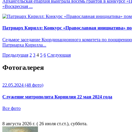
Архангельская епархия выиграла восемь грантов в конкурсе «
«Воскресная ...
Патриарх Кирилл: Конкурс «Православная инициатива» п
Седьмое заседание Координационного комитета по поощрению 
Патриарха Кирилла...
Предыдущая
2
3
4
5
6
Следующая
Фотогалерея
22.05.2024
(48 фото)
Служение митрополита Корнилия 22 мая 2024 года
Все фото
8 августа 2026 г. ( 26 июля ст.ст.), суббота.