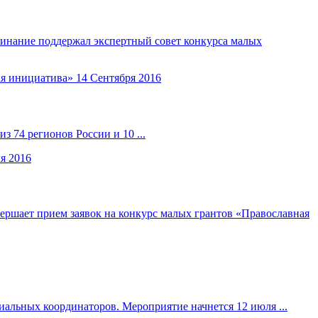
чинание поддержал экспертный совет конкурса малых
ая инициатива»
14 Сентября 2016
 74 регионов России и 10 ...
я 2016
ршает прием заявок на конкурс малых грантов «Православная
альных координаторов. Мероприятие начнется 12 июля ...