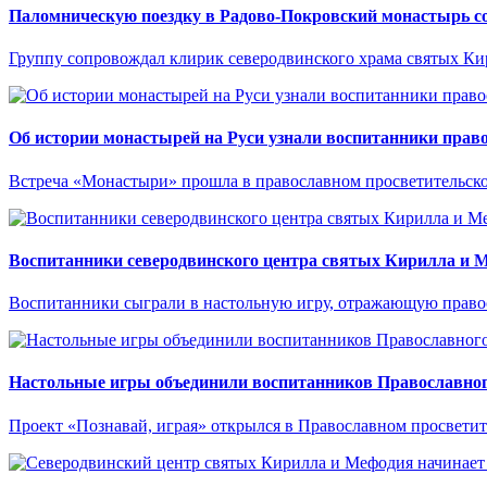
Паломническую поездку в Радово-Покровский монастырь со
Группу сопровождал клирик северодвинского храма святых К
Об истории монастырей на Руси узнали воспитанники право
Встреча «Монастыри» прошла в православном просветительско
Воспитанники северодвинского центра святых Кирилла и 
Воспитанники сыграли в настольную игру, отражающую право
Настольные игры объединили воспитанников Православного
Проект «Познавай, играя» открылся в Православном просвети