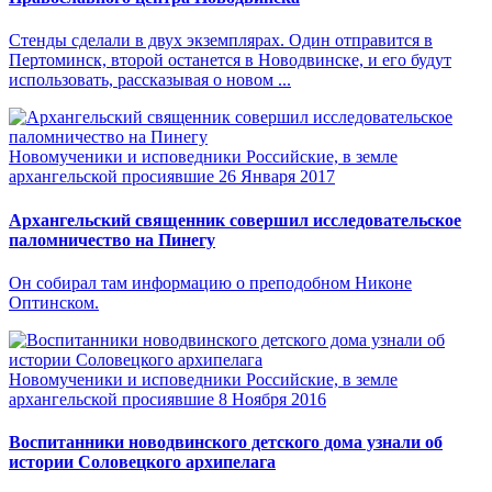
Стенды сделали в двух экземплярах. Один отправится в
Пертоминск, второй останется в Новодвинске, и его будут
использовать, рассказывая о новом ...
Новомученики и исповедники Российские, в земле
архангельской просиявшие
26 Января 2017
Архангельский священник совершил исследовательское
паломничество на Пинегу
Он собирал там информацию о преподобном Никоне
Оптинском.
Новомученики и исповедники Российские, в земле
архангельской просиявшие
8 Ноября 2016
Воспитанники новодвинского детского дома узнали об
истории Соловецкого архипелага