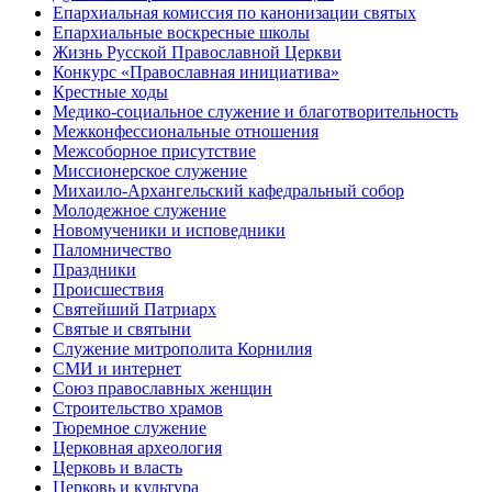
Епархиальная комиссия по канонизации святых
Епархиальные воскресные школы
Жизнь Русской Православной Церкви
Конкурс «Православная инициатива»
Крестные ходы
Медико-социальное служение и благотворительность
Межконфессиональные отношения
Межсоборное присутствие
Миссионерское служение
Михаило-Архангельский кафедральный собор
Молодежное служение
Новомученики и исповедники
Паломничество
Праздники
Происшествия
Святейший Патриарх
Святые и святыни
Служение митрополита Корнилия
СМИ и интернет
Союз православных женщин
Строительство храмов
Тюремное служение
Церковная археология
Церковь и власть
Церковь и культура