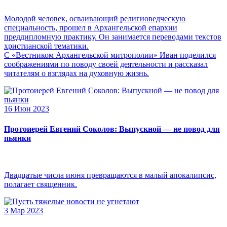
Молодой человек, осваивающий религиоведческую
специальность, прошел в Архангельской епархии
преддипломную практику. Он занимается переводами текстов
христианской тематики.
С «Вестником Архангельской митрополии» Иван поделился
соображениями по поводу своей деятельности и рассказал
читателям о взглядах на духовную жизнь.
16 Июн 2023
Протоиерей Евгений Соколов: Выпускной — не повод для
пьянки
Двадцатые числа июня превращаются в малый апокалипсис,
полагает священник.
3 Мар 2023