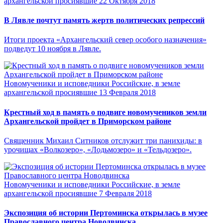
архангельской просиявшие
22 Октября 2018
В Лявле почтут память жертв политических репрессий
Итоги проекта «Архангельский север особого назначения»
подведут 10 ноября в Лявле.
Новомученики и исповедники Российские, в земле
архангельской просиявшие
13 Февраля 2018
Крестный ход в память о подвиге новомучеников земли
Архангельской пройдет в Приморском районе
Священник Михаил Ситников отслужит три панихиды: в
урочищах «Волкозеро», «Лодьмозеро» и «Тельдозеро».
Новомученики и исповедники Российские, в земле
архангельской просиявшие
7 Февраля 2018
Экспозиция об истории Пертоминска открылась в музее
Православного центра Новодвинска