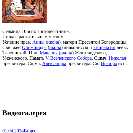
Седмица 10-я по Пятидесятнице.
Пища с растительным маслом.
Успение прав.
Анны
(
икона
), матери Пресвятой Богородицы.
Свв. жен
Олимпиады
(
икона
) диакониссы и
Евпраксии
девы,
Тавеннской. Прп.
Макария
(
икона
) Желтоводского,
Унженского. Память
V Вселенского Собора
. Сщмч.
Николая
пресвитера. Сщмч.
Александра
пресвитера. Св.
Ираиды
исп.
Видеогалерея
01.04.2024
Видео