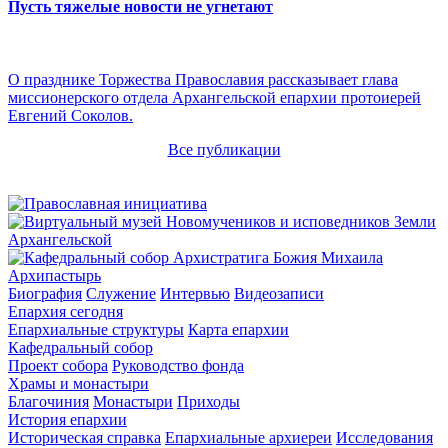
Пусть тяжелые новости не угнетают
О празднике Торжества Православия рассказывает глава
миссионерского отдела Архангельской епархии протоиерей
Евгений Соколов.
Все публикации
Архипастырь
Биография
Служение
Интервью
Видеозаписи
Епархия сегодня
Епархиальные структуры
Карта епархии
Кафедральный собор
Проект собора
Руководство фонда
Храмы и монастыри
Благочиния
Монастыри
Приходы
История епархии
Историческая справка
Епархиальные архиереи
Исследования