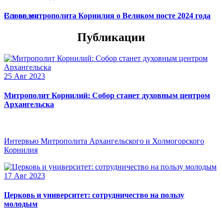
Слово митрополита Корнилия о Великом посте 2024 года
Все видео
Публикации
25 Авг 2023
Митрополит Корнилий: Собор станет духовным центром
Архангельска
Интервью Митрополита Архангельского и Холмогорского
Корнилия
17 Авг 2023
Церковь и университет: сотрудничество на пользу
молодым