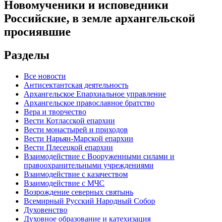
Новомученики и исповедники
Российские, в земле архангельской
просиявшие
Разделы
Все новости
Антисектантская деятельность
Архангельское Епархиальное управление
Архангельское православное братство
Вера и творчество
Вести Котласской епархии
Вести монастырей и приходов
Вести Нарьян-Марской епархии
Вести Плесецкой епархии
Взаимодействие с Вооруженными силами и
правоохранительными учреждениями
Взаимодействие с казачеством
Взаимодействие с МЧС
Возрождение северных святынь
Всемирный Русский Народный Собор
Духовенство
Духовное образование и катехизация