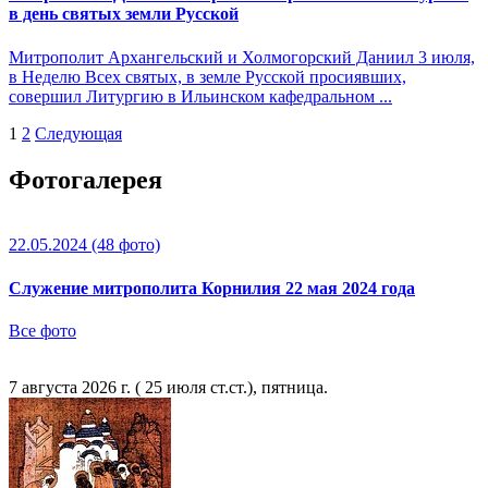
в день святых земли Русской
Митрополит Архангельский и Холмогорский Даниил 3 июля,
в Неделю Всех святых, в земле Русской просиявших,
совершил Литургию в Ильинском кафедральном ...
1
2
Следующая
Фотогалерея
22.05.2024
(48 фото)
Служение митрополита Корнилия 22 мая 2024 года
Все фото
7 августа 2026 г. ( 25 июля ст.ст.), пятница.