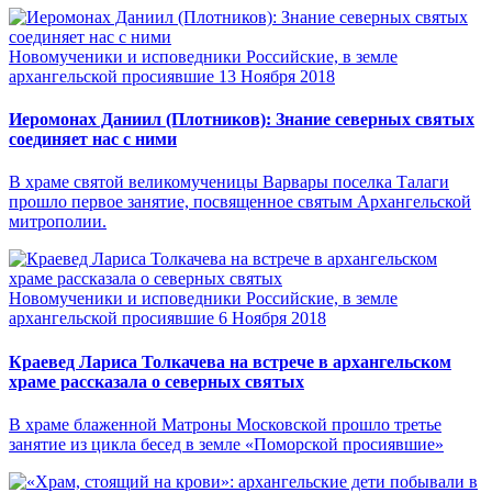
Новомученики и исповедники Российские, в земле
архангельской просиявшие
13 Ноября 2018
Иеромонах Даниил (Плотников): Знание северных святых
соединяет нас с ними
В храме святой великомученицы Варвары поселка Талаги
прошло первое занятие, посвященное святым Архангельской
митрополии.
Новомученики и исповедники Российские, в земле
архангельской просиявшие
6 Ноября 2018
Краевед Лариса Толкачева на встрече в архангельском
храме рассказала о северных святых
В храме блаженной Матроны Московской прошло третье
занятие из цикла бесед в земле «Поморской просиявшие»