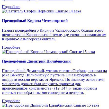
Подробнее
Святые 14 века
Преподобный Кирилл Челмогорский
Память преподобного Кирилла Челмогорского больше всего
почитается на Каргопольской земле, где стояла основанная им
Кирилло-Челмогорская обитель.
Подробнее
Святые 15 века
Преподобный Димитрий Цилибинский
Преподобный Димитрий, ученик святого Стефана, основал на
реке Вычегде Цилибинскую пустынь. Она находилась в
двадцати восьми верстах от Яренска. По замыслу основателя,
монастырь должен был «служить приютом для
проповедников христианства» (12, 347) и таким образом
являться своеобразным миссионерским центром.
Подробнее
Святые 15 века