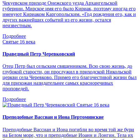
Чекуевском приходе Онежского уезда Архангельской
губернии. Мирское имя его было Кириак, поэтому иногда его
именуют Кириаком Каргопольским. «Год рождения его, как и
других важнейших событий из его жизни, остался
неизвестным.
Подробнее
Святые 16 века
Праведный Петр Черевковский
Отец Петр был сельским священником. Всю свою жизнь, до
глубокой старости, он прослужил в приходской Никольской
церкви села Черевково. Пример его благочестивой жизни был
для прихожан назидательнее самых красноречивых
проповедей.
Подробнее
Святые 16 века
Преподобные Вассиан и Иона Пертоминские
Преподобные Вассиан и Иона погибли во время той же бури
на Белом море, что и преподобные Иоанн и Лонгин. Тела их