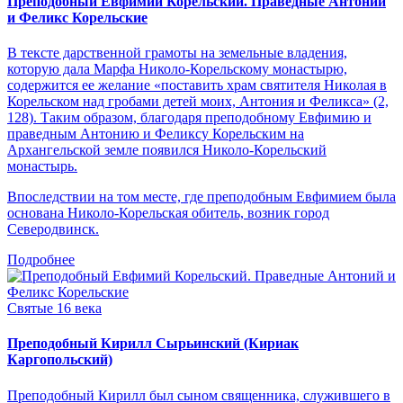
Преподобный Евфимий Корельский. Праведные Антоний
и Феликс Корельские
В тексте дарственной грамоты на земельные владения,
которую дала Марфа Николо-Корельскому монастырю,
содержится ее желание «поставить храм святителя Николая в
Корельском над гробами детей моих, Антония и Феликса» (2,
128). Таким образом, благодаря преподобному Евфимию и
праведным Антонию и Феликсу Корельским на
Архангельской земле появился Николо-Корельский
монастырь.
Впоследствии на том месте, где преподобным Евфимием была
основана Николо-Корельская обитель, возник город
Северодвинск.
Подробнее
Святые 16 века
Преподобный Кирилл Сырьинский (Кириак
Каргопольский)
Преподобный Кирилл был сыном священника, служившего в