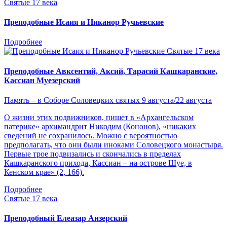
Святые 17 века
Преподобные Исаия и Никанор Ручьевские
Подробнее
Святые 17 века
Преподобные Авксентий, Аксий, Тарасий Кашкаранские,
Кассиан Муезерский
Память – в Соборе Соловецких святых 9 августа/22 августа
О жизни этих подвижников, пишет в «Архангельском
патерике» архимандрит Никодим (Кононов), «никаких
сведений не сохранилось. Можно с вероятностью
предполагать, что они были иноками Соловецкого монастыря.
Первые трое подвизались и скончались в пределах
Кашкаранского прихода, Кассиан – на острове Шуе, в
Кенском крае» (2, 166).
Подробнее
Святые 17 века
Преподобный Елеазар Анзерский