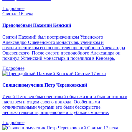
Подробнее
Святые 16 века
Преподобный Пахомий Кенский
Святой Пахомий был пострижеником Успенского
Александро-Ошевенского монастыря, учеником и
сомолитвенником его основателя преподобного Александра
Ошевенского. После смерти преподобного Александра он
покинул Успенский монастырь и поселился в Кенозерь.
Подробнее
Святые 17 века
Священномученик Петр Черевковский
Иерей Петр вел благочестивый образ жизни и был истинным
пастырем и отцом своего прихода. Особенными
отличительными чертами его были бескорыстие,
нестяжательность, нищелюбие и глубокое смирение.
Подробнее
Святые 17 века