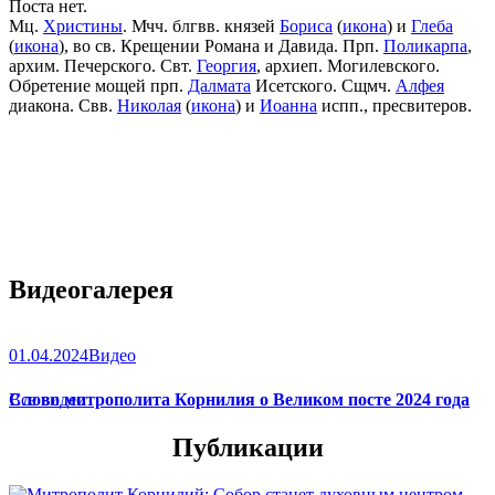
Поста нет.
Мц.
Христины
. Мчч. блгвв. князей
Бориса
(
икона
) и
Глеба
(
икона
), во св. Крещении Романа и Давида. Прп.
Поликарпа
,
архим. Печерского. Свт.
Георгия
, архиеп. Могилевского.
Обретение мощей прп.
Далмата
Исетского. Сщмч.
Алфея
диакона. Свв.
Николая
(
икона
) и
Иоанна
испп., пресвитеров.
Видеогалерея
01.04.2024
Видео
Слово митрополита Корнилия о Великом посте 2024 года
Все видео
Публикации