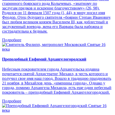
старинного боярского рода Колычевых, «знатному по
заслугам предков и искренне благочестивому» (26, 98).
Родился он 11 февраля 1507 года (1, 44), в миру носил имя
Феодор. Отец будущего святителя «боярин Степан Иванович
был любим великим князем Василием III, как доблестный и
заслуженный воевода, жена его Варвара была набожна и
сострадательна к бедным.
Подробнее
Святые 16
века
Преподобный Евфимий Архангелогородский
Небесным покровителем города Архангельска издавна
почитается святой Архистратиг Михаил, в честь которого и
получил свое имя наш город. Вошло в традицию праздновать
21 ноября, в Михайлов день, «именины города». Однако у
города, помимо Архангела Михаила, есть еще один небесный
покровитель – преподобный Евфимий Архангелогородский.
Подробнее
Святые 16
века