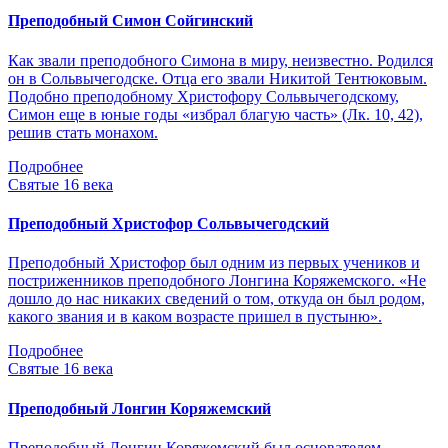
Преподобный Симон Сойгинский
Как звали преподобного Симона в миру, неизвестно. Родился
он в Сольвычегодске. Отца его звали Никитой Тентюковым.
Подобно преподобному Христофору Сольвычегодскому,
Симон еще в юные годы «избрал благую часть» (Лк. 10, 42),
решив стать монахом.
Подробнее
Святые 16 века
Преподобный Христофор Сольвычегодский
Преподобный Христофор был одним из первых учеников и
постриженников преподобного Лонгина Коряжемского. «Не
дошло до нас никаких сведений о том, откуда он был родом,
какого звания и в каком возрасте пришел в пустыню».
Подробнее
Святые 16 века
Преподобный Лонгин Коряжемский
Преподобный Лонгин Коряжемский был основателем