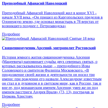
Преподобный Афанасий Наволоцкий
Преподобный Афанасий Наволоцкий жил в конце XVI –
начале XVII века. «Он пришел из Каргопольских пределов в
Олонецкую землю, где основал монастырь в 78 верстах от
возникшего позднее г. Петрозаводска»
Подробнее
Святые 18 века
Священномученик Арсений, митрополит Ростовский
История земного жития священномученика Арсения
(Мацеевича) напоминает судьбы двух северных святых, о
которых рассказывалось выше, – преподобного Иова
Соловецкого и святителя Филиппа Московского. «В
продолжение своей жизни и деятельности он носил три
имени: при рождении его назвали Александром; известным
он стал и в духовном и в светском мире, как в России, так и
вне ее, под монашеским именем Арсения; умер же он под
именем расстриги Андрея Враля» (73, 13), пострадав за
Церковь Христову.
Подробнее