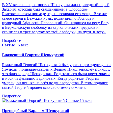
В XV веке «в окрестностях Шенкурска жил праведный иерей
Захария, который был священником в Слободско-
Благовещенском приходе, где и почивали его мощи. В то же
самое время в Важских краях подвизался о Господе и
праведный Афанасий Наволоцкий. Он «пришел на реку Вагу
в Верхоледскую слободку из каргопольских пределов и
скончался в трех верстах от этой слободки, на пути, в лесу»
Подробнее
Святые 15 века
Блаженный Георгий Шенкурский
Блаженный Георгий Шенкурский был уроженцем «деревушки
Яруполи, принадлежавшей к Велико-Николаевскому приходу,
что близ города Шенкурска». Родители его были крестьянами
и носили фамилию Будиловых. Когда родители Георгия
умерли, он принял на себя подвиг юродства. В этом подвиге
святой Георгий провел всю свою земную жизнь.
Подробнее
Святые 15 века
Преподобный Варлаам Шенкурский