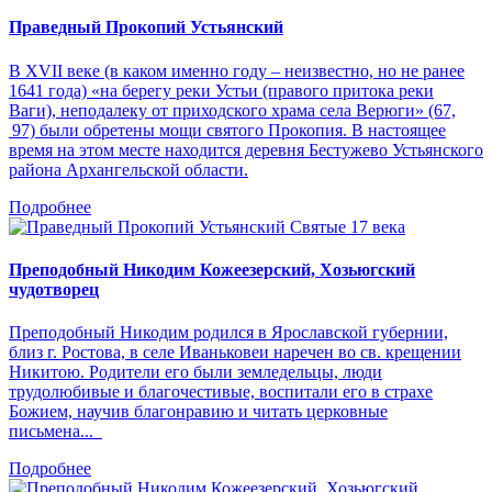
Праведный Прокопий Устьянский
В XVII веке (в каком именно году – неизвестно, но не ранее
1641 года) «на берегу реки Устьи (правого притока реки
Ваги), неподалеку от приходского храма села Верюги» (67,
97) были обретены мощи святого Прокопия. В настоящее
время на этом месте находится деревня Бестужево Устьянского
района Архангельской области.
Подробнее
Святые 17 века
Преподобный Никодим Кожеезерский, Хозьюгский
чудотворец
Преподобный Никодим родился в Ярославской губернии,
близ г. Ростова, в селе Иваньковеи наречен во св. крещении
Никитою. Родители его были земледельцы, люди
трудолюбивые и благочестивые, воспитали его в страхе
Божием, научив благонравию и читать церковные
письмена...
Подробнее