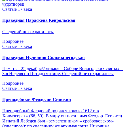
Святые 17 века
Праведная Параскева Кеврольская
Сведений не сохранилось.
Подробнее
Святые 17 века
Праведная Иулиания Сольвычегодская
Память – 25 декабря/7 января в Соборе Вологодских святых –
3-я Неделя по Пятидесятнице. Сведений не сохранилось.
Подробнее
Святые 17 века
Преподобный Феодосий Сийский
Преподобный Феодосий родился «около 1612 г. в
Холмогорах» (66, 59). В миру он носил имя Феодор. Его отец
Игнатий Лебедев был «ремесленником – среброковачом»
(ювелиром); по сведениям же архимандрита Никодима,