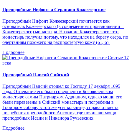
Преподобные Нифонт и Серапион Кожеезерские
Преподобный Нифонт Кожеезерский почитается как
основатель Кожеезерского (в современном произношении –
Кожеозерского) монастыря. Название Кожеезерского этот
монастырь получил потому, что находился на берегу озера, по
очертаниям похожего на распростертую кожу (61, 6).
Подробнее
Святые 17
века
Преподобный Паисий Сийский
Преподобный Паисий отошел ко Господу 17 декабря 1695
года. Отпевание его было совершено в Богоявленском
монастыре самим Патриархом Адрианом, однако мощи его
были перевезены в Сийский монастырь и погребены в
Троицком соборе, в той же усыпальнице, справа от места
погребения преподобного Антония, где почивали мощи
преподобных Исаии и Никанора Ручьевских.
Подробнее