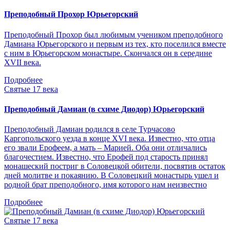
Преподобный Прохор Юрьегорский
Преподобный Прохор был любимым учеником преподобного
Дамиана Юрьегорского и первым из тех, кто поселился вместе
с ним в Юрьегорском монастыре. Скончался он в середине
XVII века.
Подробнее
Святые 17 века
Преподобный Дамиан (в схиме Диодор) Юрьегорский
Преподобный Дамиан родился в селе Турчасово
Каргопольского уезда в конце XVI века. Известно, что отца
его звали Ерофеем, а мать – Марией. Оба они отличались
благочестием. Известно, что Ерофей под старость принял
монашеский постриг в Соловецкой обители, посвятив остаток
дней молитве и покаянию. В Соловецкий монастырь ушел и
родной брат преподобного, имя которого нам неизвестно
Подробнее
Святые 17 века