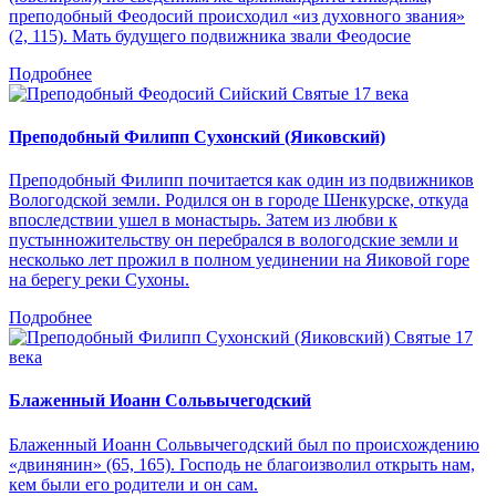
преподобный Феодосий происходил «из духовного звания»
(2, 115). Мать будущего подвижника звали Феодосие
Подробнее
Святые 17 века
Преподобный Филипп Сухонский (Яиковский)
Преподобный Филипп почитается как один из подвижников
Вологодской земли. Родился он в городе Шенкурске, откуда
впоследствии ушел в монастырь. Затем из любви к
пустынножительству он перебрался в вологодские земли и
несколько лет прожил в полном уединении на Яиковой горе
на берегу реки Сухоны.
Подробнее
Святые 17
века
Блаженный Иоанн Сольвычегодский
Блаженный Иоанн Сольвычегодский был по происхождению
«двинянин» (65, 165). Господь не благоизволил открыть нам,
кем были его родители и он сам.