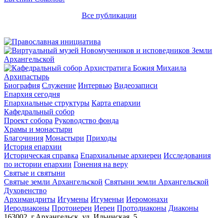
Все публикации
Архипастырь
Биография
Служение
Интервью
Видеозаписи
Епархия сегодня
Епархиальные структуры
Карта епархии
Кафедральный собор
Проект собора
Руководство фонда
Храмы и монастыри
Благочиния
Монастыри
Приходы
История епархии
Историческая справка
Епархиальные архиереи
Исследования
по истории епархии
Гонения на веру
Святые и святыни
Святые земли Архангельской
Святыни земли Архангельской
Духовенство
Архимандриты
Игумены
Игуменьи
Иеромонахи
Иеродиаконы
Протоиереи
Иереи
Протодиаконы
Диаконы
163002, г.Архангельск, ул. Ильинская, 5