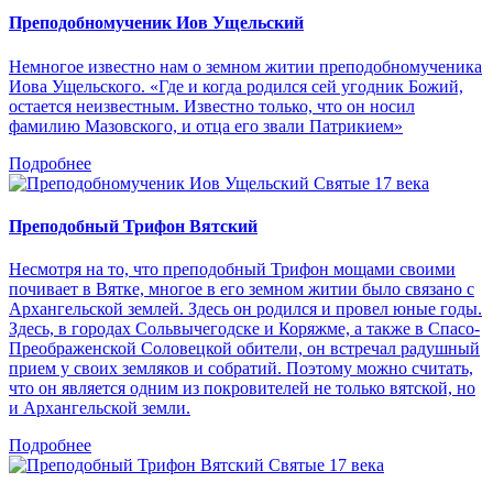
Преподобномученик Иов Ущельский
Немногое известно нам о земном житии преподобномученика
Иова Ущельского. «Где и когда родился сей угодник Божий,
остается неизвестным. Известно только, что он носил
фамилию Мазовского, и отца его звали Патрикием»
Подробнее
Святые 17 века
Преподобный Трифон Вятский
Несмотря на то, что преподобный Трифон мощами своими
почивает в Вятке, многое в его земном житии было связано с
Архангельской землей. Здесь он родился и провел юные годы.
Здесь, в городах Сольвычегодске и Коряжме, а также в Спасо-
Преображенской Соловецкой обители, он встречал радушный
прием у своих земляков и собратий. Поэтому можно считать,
что он является одним из покровителей не только вятской, но
и Архангельской земли.
Подробнее
Святые 17 века