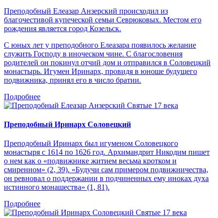
Преподобный Елеазар Анзерский происходил из
благочестивой купеческой семьи Севрюковых. Местом его
рождения является город Козельск.
С юных лет у преподобного Елеазара появилось желание
служить Господу в иноческом чине. С благословения
родителей он покинул отчий дом и отправился в Соловецкий
монастырь. Игумен Иринарх, провидя в юноше будущего
подвижника, принял его в число братии.
Подробнее
Святые 17 века
Преподобный Иринарх Соловецкий
Преподобный Иринарх был игуменом Соловецкого
монастыря с 1614 по 1626 год. Архимандрит Никодим пишет
о нем как о «подвижнике житием весьма кротком и
смиренном» (2, 39). «Будучи сам примером подвижничества,
он ревновал о поддержании в подчиненных ему иноках духа
истинного монашества» (1, 81).
Подробнее
Святые 17 века