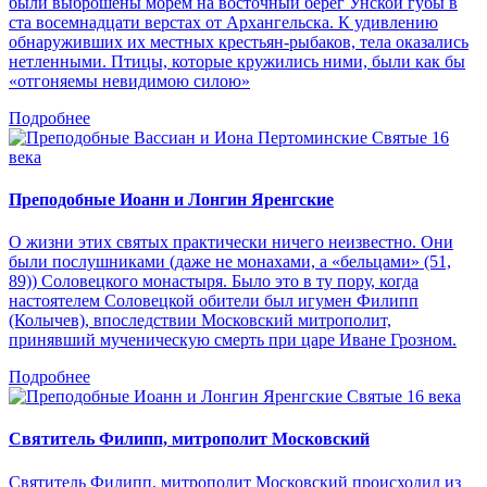
были выброшены морем на восточный берег Унской губы в
ста восемнадцати верстах от Архангельска. К удивлению
обнаруживших их местных крестьян-рыбаков, тела оказались
нетленными. Птицы, которые кружились ними, были как бы
«отгоняемы невидимою силою»
Подробнее
Святые 16
века
Преподобные Иоанн и Лонгин Яренгские
О жизни этих святых практически ничего неизвестно. Они
были послушниками (даже не монахами, а «бельцами» (51,
89)) Соловецкого монастыря. Было это в ту пору, когда
настоятелем Соловецкой обители был игумен Филипп
(Колычев), впоследствии Московский митрополит,
принявший мученическую смерть при царе Иване Грозном.
Подробнее
Святые 16 века
Святитель Филипп, митрополит Московский
Святитель Филипп, митрополит Московский происходил из