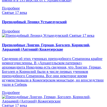
имени и в 195 верстах от г. Архангельска»
Подробнее
Святые 17 века
Преподобный Леонид Устьнедумский
Подробнее
Святые 17 века
Преподобные Лонгин, Герман, Боголеп, Корнилий,
Авраамий (Антоний) Кожеезерские
Сведения об этих учениках преподобного Серапиона крайне
немногочисленны. В «Архангельском патерике»
архимандрита Никодима есть сведения, что Лонгин, Герман,
Боголеп и Корнилий были в числе первых учеников
преподобного Серапиона. Все они некоторое время
игуменствовали в Кожеезерском монастыре, но впоследствии
ушли в Сибирь
Подробнее
Святые 17 века