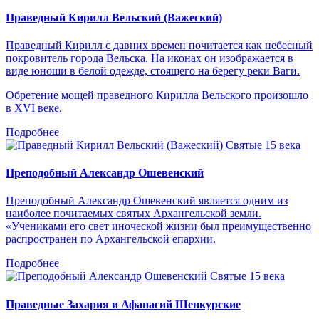
Праведный Кирилл Вельский (Важеский)
Праведный Кирилл с давних времен почитается как небесный
покровитель города Вельска. На иконах он изображается в
виде юноши в белой одежде, стоящего на берегу реки Ваги.
Обретение мощей праведного Кирилла Вельского произошло
в XVI веке.
Подробнее
Святые 15 века
Преподобный Александр Ошевенский
Преподобный Александр Ошевенский является одним из
наиболее почитаемых святых Архангельской земли.
«Учениками его свет иноческой жизни был преимущественно
распространен по Архангельской епархии.
Подробнее
Святые 15 века
Праведные Захария и Афанасий Шенкурские