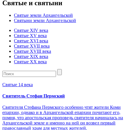
Святые и святыни
Святые земли Архангельской
Святыни земли Архангельской
Святые XIV века
Святые XV века
Святые XVI века
Святые XVII века
Святые XVIII века
Святые XIX века
Святые XX века
Святые 14 века
Святитель Стефан Пермский
Святителя Стефана Пермского особенно чтят жители Коми
епархии, однако и в Архангельской епархии почитают его,
помня, что апостольская проповедь святителя начиналась на
Архангельской земле и именно на ней он возвел первый
православный храм для местных жителей.