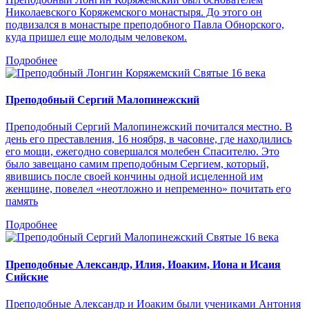
Николаевского Коряжемского монастыря. До этого он
подвизался в монастыре преподобного Павла Обнорского,
куда пришел еще молодым человеком.
Подробнее
Святые 16 века
Преподобный Сергий Малопинежский
Преподобный Сергий Малопинежский почитался местно. В
день его преставления, 16 ноября, в часовне, где находились
его мощи, ежегодно совершался молебен Спасителю. Это
было завещано самим преподобным Сергием, который,
явившись после своей кончины одной исцеленной им
женщине, повелел «неотложно и непременно» почитать его
память
Подробнее
Святые 16 века
Преподобные Александр, Илия, Иоаким, Иона и Исаия
Сийские
Преподобные Александр и Иоаким были учениками Антония