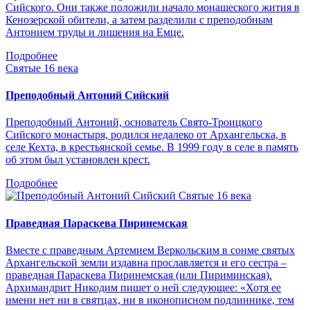
Сийского. Они также положили начало монашеского жития в
Кенозерской обители, а затем разделили с преподобным
Антонием труды и лишения на Емце.
Подробнее
Святые 16 века
Преподобный Антоний Сийский
Преподобный Антоний, основатель Свято-Троицкого
Сийского монастыря, родился недалеко от Архангельска, в
селе Кехта, в крестьянской семье. В 1999 году в селе в память
об этом был установлен крест.
Подробнее
Святые 16 века
Праведная Параскева Пиринемская
Вместе с праведным Артемием Веркольским в сонме святых
Архангельской земли издавна прославляется и его сестра –
праведная Параскева Пиринемская (или Пириминская).
Архимандрит Никодим пишет о ней следующее: «Хотя ее
имени нет ни в святцах, ни в иконописном подлиннике, тем