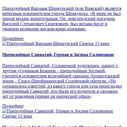
Преподобный Варлаам Шенкурский (или Важский) является
небесным покровителем города Шенкурска. «В мире он был
лицом весьма значительным. Он, новгородский посадник
Василий Степанович Своеземцев, был весьма богат и
уважаем великими московскими князьями.
Подробнее
Святые 15 века
Преподобные Савватий, Герман и Зосима Соловецкие
Преподобный Савватий, Соловецкий чудотворец, наряду с
другим угодником Божиим – преподобным Зосимой,
считается основателем величайшей святыни Архангельской
земли – Спасо-Преображенской Соловецкой обители. «Не
сохранилось известий, из какого города или села происходил
преподобный Савватий, кто были его родители и скольких
лет от рождения принял он иноческий образ»
Подробнее
Святые 15 века