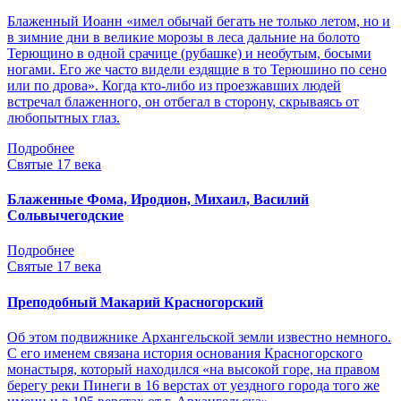
Блаженный Иоанн «имел обычай бегать не только летом, но и
в зимние дни в великие морозы в леса дальние на болото
Терющино в одной срачице (рубашке) и необутым, босыми
ногами. Его же часто видели ездящие в то Терюшино по сено
или по дрова». Когда кто-либо из проезжавших людей
встречал блаженного, он отбегал в сторону, скрываясь от
любопытных глаз.
Подробнее
Святые 17 века
Блаженные Фома, Иродион, Михаил, Василий
Сольвычегодские
Подробнее
Святые 17 века
Преподобный Макарий Красногорский
Об этом подвижнике Архангельской земли известно немного.
С его именем связана история основания Красногорского
монастыря, который находился «на высокой горе, на правом
берегу реки Пинеги в 16 верстах от уездного города того же