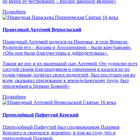
не менее ее чествование – вполне законное явление»
Подробнее
Святые 16 века
Праведный Артемий Веркольский
Праведный Артемий родился на Пинежье, в селе Верколе.
Родители его – Косьма и Аполлинария – были крестьянами.
«Оба они были благочестивы и добродетельны».
Таким же рос и их маленький сын Артемий. Он «удивлял всех
соседей своим благоразумием и смирением и казался не по
годам умным; почитал своих родителей, был послушен им во
всем, оказывал прилежание к земледельческому труду, был
прилежным к Церкви Божией»
Подробнее
Святые 16 века
Преподобный Пафнутий Кенский
Преподобный Пафнутий был сподвижником Пахомия
Кенского и скончался, вероятно, в том же году, что и
преподобный Пахомий.